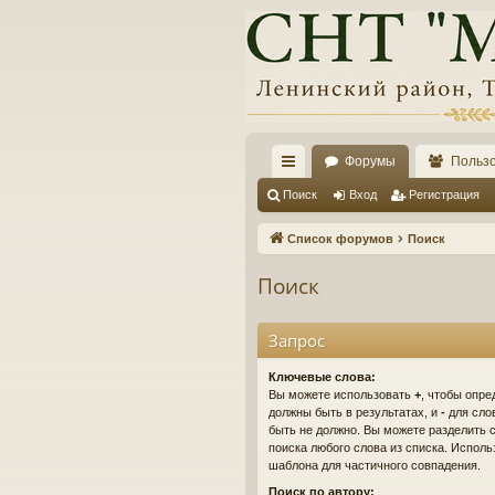
Форумы
Польз
с
Поиск
Вход
Регистрация
ы
Список форумов
Поиск
лк
Поиск
и
Запрос
Ключевые слова:
Вы можете использовать
+
, чтобы опре
должны быть в результатах, и
-
для слов
быть не должно. Вы можете разделить
поиска любого слова из списка. Испол
шаблона для частичного совпадения.
Поиск по автору: