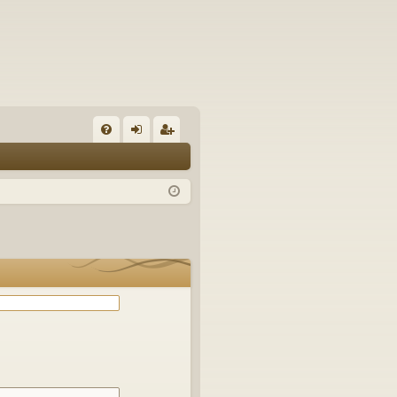
С
FA
хо
ег
Q
д
ис
тр
ац
ия