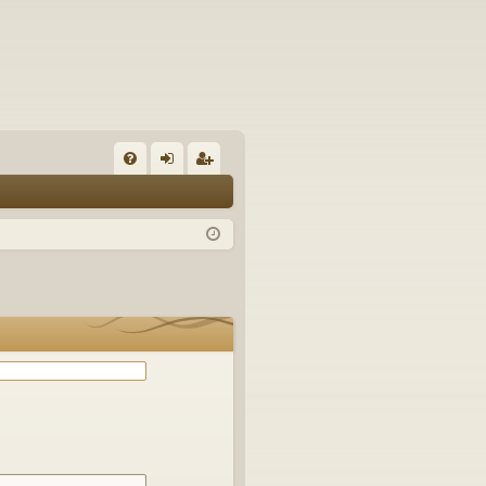
С
FA
хо
ег
Q
д
ис
тр
ац
ия