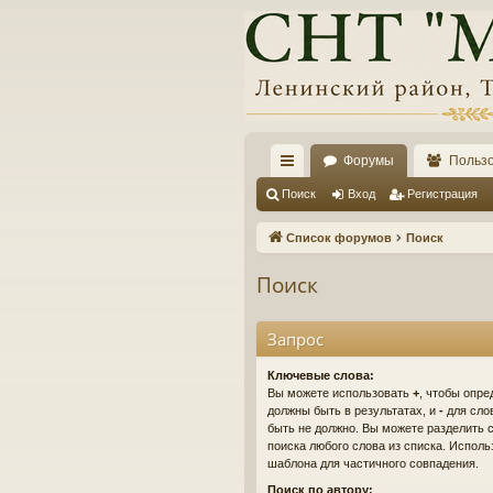
Форумы
Польз
с
Поиск
Вход
Регистрация
ы
Список форумов
Поиск
лк
Поиск
и
Запрос
Ключевые слова:
Вы можете использовать
+
, чтобы опре
должны быть в результатах, и
-
для слов
быть не должно. Вы можете разделить
поиска любого слова из списка. Испол
шаблона для частичного совпадения.
Поиск по автору: