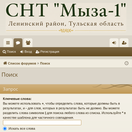
с
ор
ол
хо
ег
Поиск
Вход
Регистрация
ы
ум
ьз
д
ис
Список форумов
Поиск
лк
ы
ов
тр
Поиск
и
ат
ац
ел
ия
Запрос
и
Ключевые слова:
Вы можете использовать
+
, чтобы определить слова, которые должны быть в
результатах, и
-
для слов, которых в результатах быть не должно. Вы можете
разделить слова символом
|
для поиска любого слова из списка. Используйте
*
в
качестве шаблона для частичного совпадения.
Искать все слова