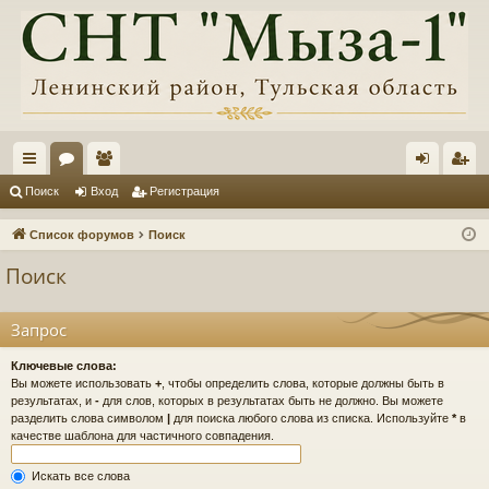
с
ор
ол
хо
ег
Поиск
Вход
Регистрация
ы
ум
ьз
д
ис
Список форумов
Поиск
лк
ы
ов
тр
Поиск
и
ат
ац
ел
ия
Запрос
и
Ключевые слова:
Вы можете использовать
+
, чтобы определить слова, которые должны быть в
результатах, и
-
для слов, которых в результатах быть не должно. Вы можете
разделить слова символом
|
для поиска любого слова из списка. Используйте
*
в
качестве шаблона для частичного совпадения.
Искать все слова