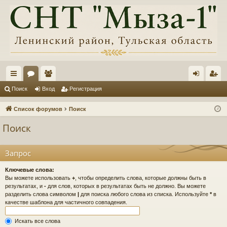
с
ор
ол
хо
ег
Поиск
Вход
Регистрация
ы
ум
ьз
д
ис
Список форумов
Поиск
лк
ы
ов
тр
Поиск
и
ат
ац
ел
ия
Запрос
и
Ключевые слова:
Вы можете использовать
+
, чтобы определить слова, которые должны быть в
результатах, и
-
для слов, которых в результатах быть не должно. Вы можете
разделить слова символом
|
для поиска любого слова из списка. Используйте
*
в
качестве шаблона для частичного совпадения.
Искать все слова