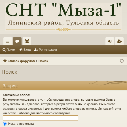
с
ор
ол
хо
ег
Поиск
Вход
Регистрация
ы
ум
ьз
д
ис
Список форумов
Поиск
лк
ы
ов
тр
Поиск
и
ат
ац
ел
ия
Запрос
и
Ключевые слова:
Вы можете использовать
+
, чтобы определить слова, которые должны быть в
результатах, и
-
для слов, которых в результатах быть не должно. Вы можете
разделить слова символом
|
для поиска любого слова из списка. Используйте
*
в
качестве шаблона для частичного совпадения.
Искать все слова