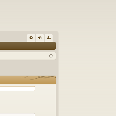
С
FA
хо
ег
Q
д
ис
тр
ац
ия