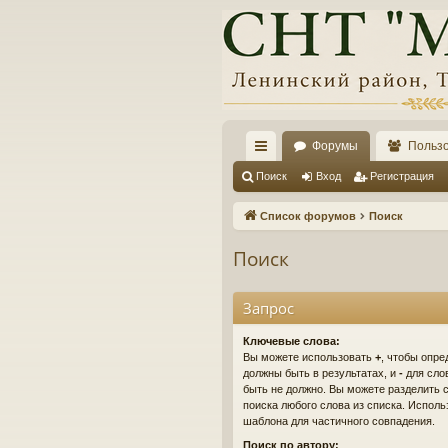
Форумы
Польз
с
Поиск
Вход
Регистрация
ы
Список форумов
Поиск
лк
Поиск
и
Запрос
Ключевые слова:
Вы можете использовать
+
, чтобы опре
должны быть в результатах, и
-
для слов
быть не должно. Вы можете разделить
поиска любого слова из списка. Испол
шаблона для частичного совпадения.
Поиск по автору: