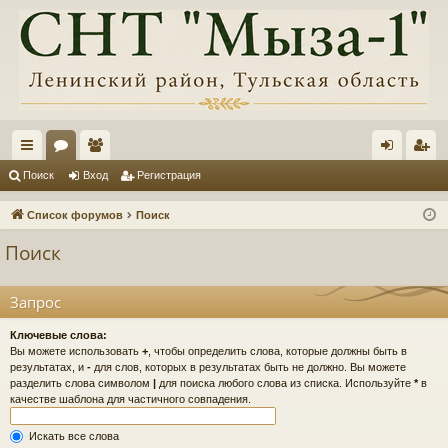
с
ор
ол
хо
ег
Поиск
Вход
Регистрация
ы
ум
ьз
д
ис
Список форумов
Поиск
лк
ы
ов
тр
Поиск
и
ат
ац
ел
ия
Запрос
и
Ключевые слова:
Вы можете использовать
+
, чтобы определить слова, которые должны быть в
результатах, и
-
для слов, которых в результатах быть не должно. Вы можете
разделить слова символом
|
для поиска любого слова из списка. Используйте
*
в
качестве шаблона для частичного совпадения.
Искать все слова