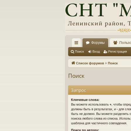
Форумы
Польз
с
Поиск
Вход
Регистрация
ы
Список форумов
Поиск
лк
Поиск
и
Запрос
Ключевые слова:
Вы можете использовать
+
, чтобы опре
должны быть в результатах, и
-
для слов
быть не должно. Вы можете разделить
поиска любого слова из списка. Испол
шаблона для частичного совпадения.
Поиск по автору: