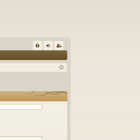
С
FA
хо
ег
Q
д
ис
тр
ац
ия