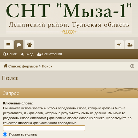
с
ор
ол
хо
ег
Поиск
Вход
Регистрация
ы
ум
ьз
д
ис
Список форумов
Поиск
лк
ы
ов
тр
Поиск
и
ат
ац
ел
ия
Запрос
и
Ключевые слова:
Вы можете использовать
+
, чтобы определить слова, которые должны быть в
результатах, и
-
для слов, которых в результатах быть не должно. Вы можете
разделить слова символом
|
для поиска любого слова из списка. Используйте
*
в
качестве шаблона для частичного совпадения.
Искать все слова