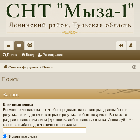
с
ор
ол
хо
ег
Поиск
Вход
Регистрация
ы
ум
ьз
д
ис
Список форумов
Поиск
лк
ы
ов
тр
Поиск
и
ат
ац
ел
ия
Запрос
и
Ключевые слова:
Вы можете использовать
+
, чтобы определить слова, которые должны быть в
результатах, и
-
для слов, которых в результатах быть не должно. Вы можете
разделить слова символом
|
для поиска любого слова из списка. Используйте
*
в
качестве шаблона для частичного совпадения.
Искать все слова