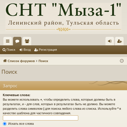
с
ор
ол
хо
ег
Поиск
Вход
Регистрация
ы
ум
ьз
д
ис
Список форумов
Поиск
лк
ы
ов
тр
Поиск
и
ат
ац
ел
ия
Запрос
и
Ключевые слова:
Вы можете использовать
+
, чтобы определить слова, которые должны быть в
результатах, и
-
для слов, которых в результатах быть не должно. Вы можете
разделить слова символом
|
для поиска любого слова из списка. Используйте
*
в
качестве шаблона для частичного совпадения.
Искать все слова