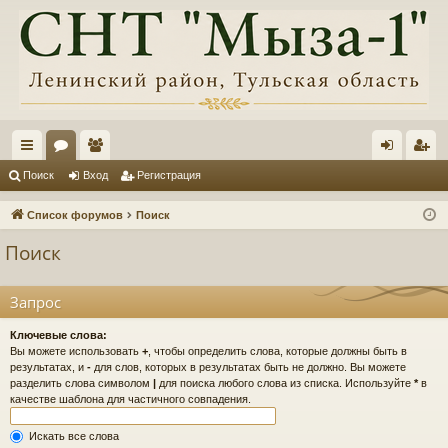
с
ор
ол
хо
ег
Поиск
Вход
Регистрация
ы
ум
ьз
д
ис
Список форумов
Поиск
лк
ы
ов
тр
Поиск
и
ат
ац
ел
ия
Запрос
и
Ключевые слова:
Вы можете использовать
+
, чтобы определить слова, которые должны быть в
результатах, и
-
для слов, которых в результатах быть не должно. Вы можете
разделить слова символом
|
для поиска любого слова из списка. Используйте
*
в
качестве шаблона для частичного совпадения.
Искать все слова