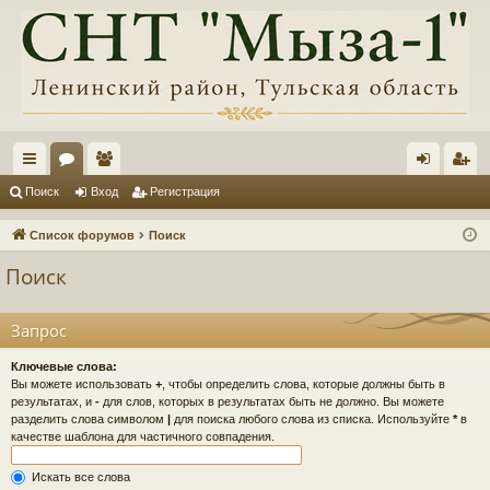
с
ор
ол
хо
ег
Поиск
Вход
Регистрация
ы
ум
ьз
д
ис
Список форумов
Поиск
лк
ы
ов
тр
Поиск
и
ат
ац
ел
ия
Запрос
и
Ключевые слова:
Вы можете использовать
+
, чтобы определить слова, которые должны быть в
результатах, и
-
для слов, которых в результатах быть не должно. Вы можете
разделить слова символом
|
для поиска любого слова из списка. Используйте
*
в
качестве шаблона для частичного совпадения.
Искать все слова