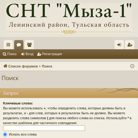
с
ор
ол
хо
ег
Поиск
Вход
Регистрация
ы
ум
ьз
д
ис
Список форумов
Поиск
лк
ы
ов
тр
Поиск
и
ат
ац
ел
ия
Запрос
и
Ключевые слова:
Вы можете использовать
+
, чтобы определить слова, которые должны быть в
результатах, и
-
для слов, которых в результатах быть не должно. Вы можете
разделить слова символом
|
для поиска любого слова из списка. Используйте
*
в
качестве шаблона для частичного совпадения.
Искать все слова