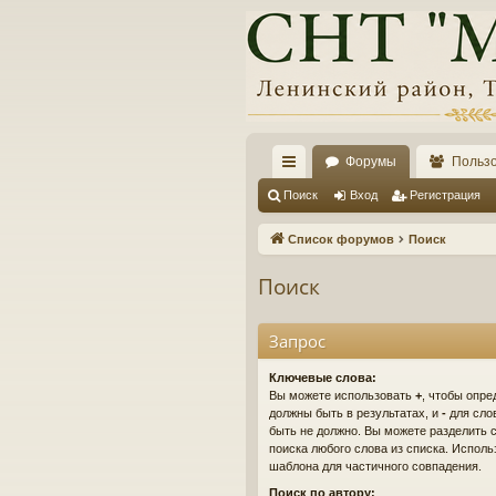
Форумы
Польз
с
Поиск
Вход
Регистрация
ы
Список форумов
Поиск
лк
Поиск
и
Запрос
Ключевые слова:
Вы можете использовать
+
, чтобы опре
должны быть в результатах, и
-
для слов
быть не должно. Вы можете разделить
поиска любого слова из списка. Испол
шаблона для частичного совпадения.
Поиск по автору: