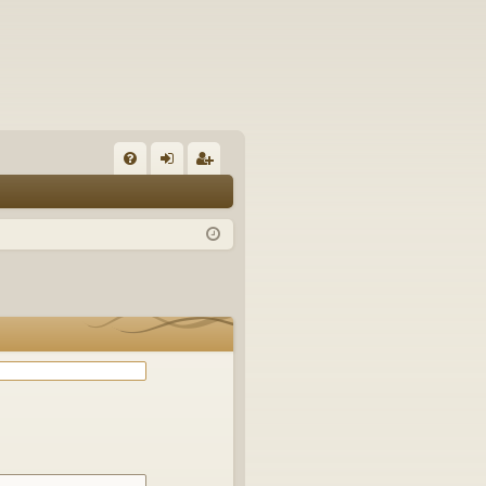
С
FA
хо
ег
Q
д
ис
тр
ац
ия