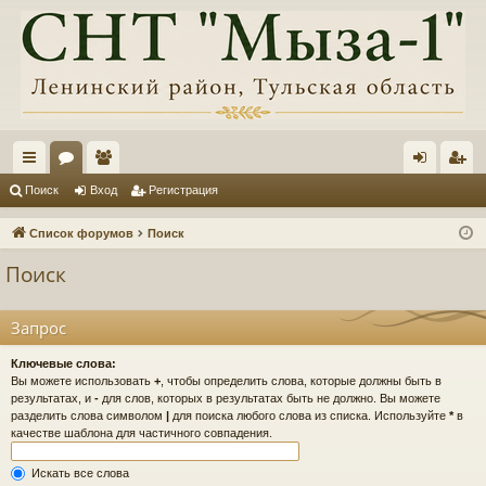
с
ор
ол
хо
ег
Поиск
Вход
Регистрация
ы
ум
ьз
д
ис
Список форумов
Поиск
лк
ы
ов
тр
Поиск
и
ат
ац
ел
ия
Запрос
и
Ключевые слова:
Вы можете использовать
+
, чтобы определить слова, которые должны быть в
результатах, и
-
для слов, которых в результатах быть не должно. Вы можете
разделить слова символом
|
для поиска любого слова из списка. Используйте
*
в
качестве шаблона для частичного совпадения.
Искать все слова