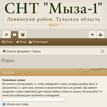
с
ор
ол
хо
ег
Поиск
Вход
Регистрация
ы
ум
ьз
д
ис
Список форумов
Поиск
лк
ы
ов
тр
Поиск
и
ат
ац
ел
ия
Запрос
и
Ключевые слова:
Вы можете использовать
+
, чтобы определить слова, которые должны быть в
результатах, и
-
для слов, которых в результатах быть не должно. Вы можете
разделить слова символом
|
для поиска любого слова из списка. Используйте
*
в
качестве шаблона для частичного совпадения.
Искать все слова