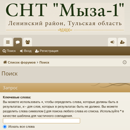
с
ор
ол
хо
ег
Поиск
Вход
Регистрация
ы
ум
ьз
д
ис
Список форумов
Поиск
лк
ы
ов
тр
Поиск
и
ат
ац
ел
ия
Запрос
и
Ключевые слова:
Вы можете использовать
+
, чтобы определить слова, которые должны быть в
результатах, и
-
для слов, которых в результатах быть не должно. Вы можете
разделить слова символом
|
для поиска любого слова из списка. Используйте
*
в
качестве шаблона для частичного совпадения.
Искать все слова