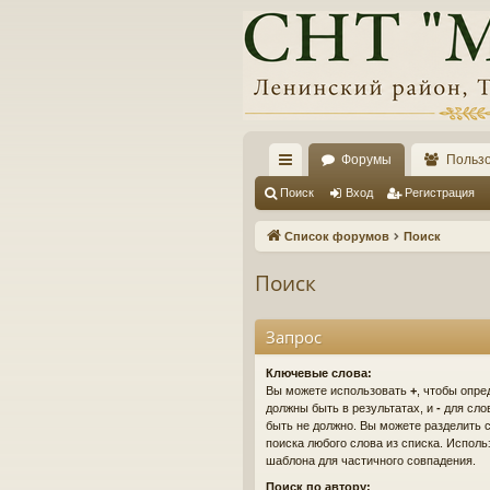
Форумы
Польз
с
Поиск
Вход
Регистрация
ы
Список форумов
Поиск
лк
Поиск
и
Запрос
Ключевые слова:
Вы можете использовать
+
, чтобы опре
должны быть в результатах, и
-
для слов
быть не должно. Вы можете разделить
поиска любого слова из списка. Испол
шаблона для частичного совпадения.
Поиск по автору: