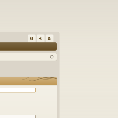
С
FA
хо
ег
Q
д
ис
тр
ац
ия