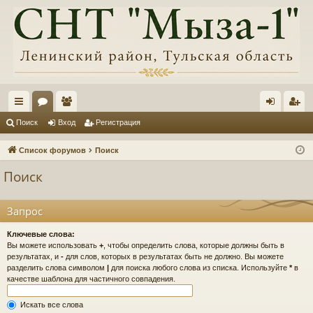
с
ор
ол
хо
ег
Поиск
Вход
Регистрация
ы
ум
ьз
д
ис
Список форумов
Поиск
лк
ы
ов
тр
Поиск
и
ат
ац
ел
ия
Запрос
и
Ключевые слова:
Вы можете использовать
+
, чтобы определить слова, которые должны быть в
результатах, и
-
для слов, которых в результатах быть не должно. Вы можете
разделить слова символом
|
для поиска любого слова из списка. Используйте
*
в
качестве шаблона для частичного совпадения.
Искать все слова