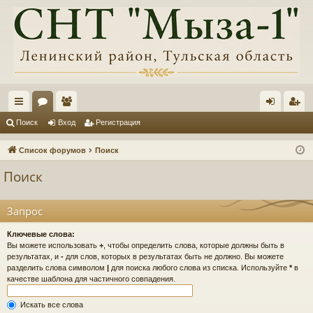
с
ор
ол
хо
ег
Поиск
Вход
Регистрация
ы
ум
ьз
д
ис
Список форумов
Поиск
лк
ы
ов
тр
Поиск
и
ат
ац
ел
ия
Запрос
и
Ключевые слова:
Вы можете использовать
+
, чтобы определить слова, которые должны быть в
результатах, и
-
для слов, которых в результатах быть не должно. Вы можете
разделить слова символом
|
для поиска любого слова из списка. Используйте
*
в
качестве шаблона для частичного совпадения.
Искать все слова