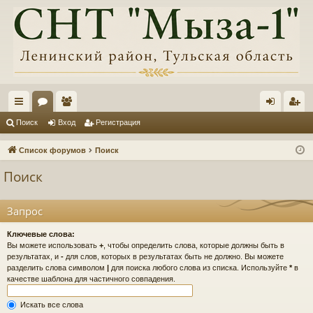
с
ор
ол
хо
ег
Поиск
Вход
Регистрация
ы
ум
ьз
д
ис
Список форумов
Поиск
лк
ы
ов
тр
Поиск
и
ат
ац
ел
ия
Запрос
и
Ключевые слова:
Вы можете использовать
+
, чтобы определить слова, которые должны быть в
результатах, и
-
для слов, которых в результатах быть не должно. Вы можете
разделить слова символом
|
для поиска любого слова из списка. Используйте
*
в
качестве шаблона для частичного совпадения.
Искать все слова