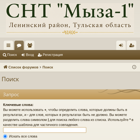
с
ор
ол
хо
ег
Поиск
Вход
Регистрация
ы
ум
ьз
д
ис
Список форумов
Поиск
лк
ы
ов
тр
Поиск
и
ат
ац
ел
ия
Запрос
и
Ключевые слова:
Вы можете использовать
+
, чтобы определить слова, которые должны быть в
результатах, и
-
для слов, которых в результатах быть не должно. Вы можете
разделить слова символом
|
для поиска любого слова из списка. Используйте
*
в
качестве шаблона для частичного совпадения.
Искать все слова