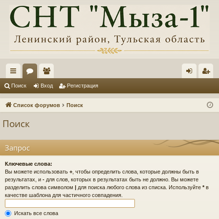
с
ор
ол
хо
ег
Поиск
Вход
Регистрация
ы
ум
ьз
д
ис
Список форумов
Поиск
лк
ы
ов
тр
Поиск
и
ат
ац
ел
ия
Запрос
и
Ключевые слова:
Вы можете использовать
+
, чтобы определить слова, которые должны быть в
результатах, и
-
для слов, которых в результатах быть не должно. Вы можете
разделить слова символом
|
для поиска любого слова из списка. Используйте
*
в
качестве шаблона для частичного совпадения.
Искать все слова