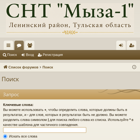
с
ор
ол
хо
ег
Поиск
Вход
Регистрация
ы
ум
ьз
д
ис
Список форумов
Поиск
лк
ы
ов
тр
Поиск
и
ат
ац
ел
ия
Запрос
и
Ключевые слова:
Вы можете использовать
+
, чтобы определить слова, которые должны быть в
результатах, и
-
для слов, которых в результатах быть не должно. Вы можете
разделить слова символом
|
для поиска любого слова из списка. Используйте
*
в
качестве шаблона для частичного совпадения.
Искать все слова