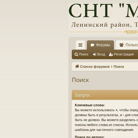
Форумы
Польз
с
Поиск
Вход
Регистрация
ы
Список форумов
Поиск
лк
Поиск
и
Запрос
Ключевые слова:
Вы можете использовать
+
, чтобы опре
должны быть в результатах, и
-
для слов
быть не должно. Вы можете разделить
поиска любого слова из списка. Испол
шаблона для частичного совпадения.
Поиск по автору: