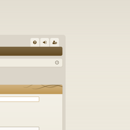
С
FA
хо
ег
Q
д
ис
тр
ац
ия