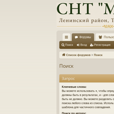
Форумы
Польз
с
Поиск
Вход
Регистрация
ы
Список форумов
Поиск
лк
Поиск
и
Запрос
Ключевые слова:
Вы можете использовать
+
, чтобы опре
должны быть в результатах, и
-
для слов
быть не должно. Вы можете разделить
поиска любого слова из списка. Испол
шаблона для частичного совпадения.
Поиск по автору: