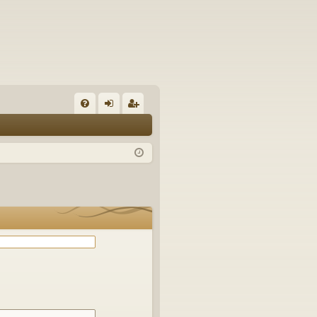
С
FA
хо
ег
Q
д
ис
тр
ац
ия