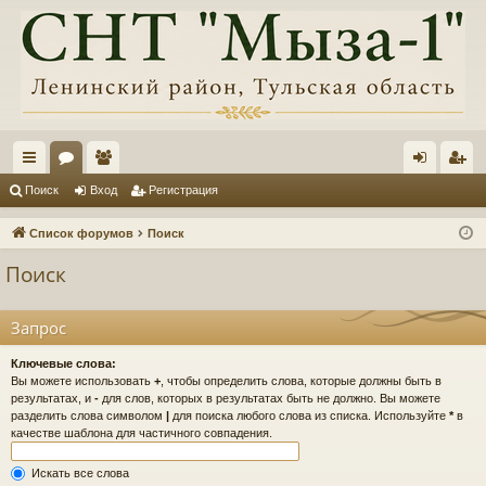
с
ор
ол
хо
ег
Поиск
Вход
Регистрация
ы
ум
ьз
д
ис
Список форумов
Поиск
лк
ы
ов
тр
Поиск
и
ат
ац
ел
ия
Запрос
и
Ключевые слова:
Вы можете использовать
+
, чтобы определить слова, которые должны быть в
результатах, и
-
для слов, которых в результатах быть не должно. Вы можете
разделить слова символом
|
для поиска любого слова из списка. Используйте
*
в
качестве шаблона для частичного совпадения.
Искать все слова