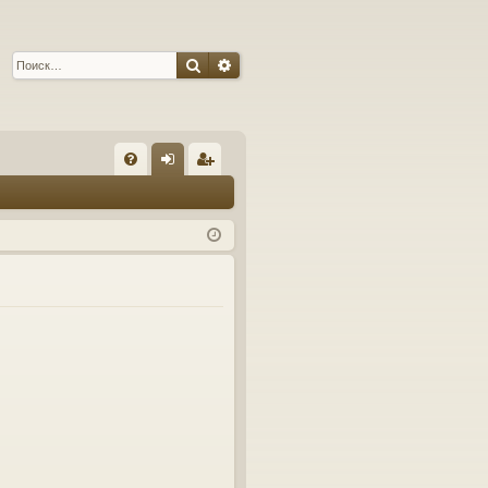
Поиск
Расширенный поиск
С
FA
хо
ег
Q
д
ис
тр
ац
ия