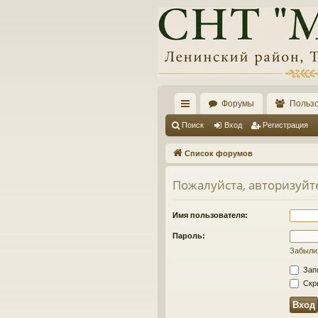
Форумы
Польз
с
Поиск
Вход
Регистрация
ы
Список форумов
лк
Пожалуйста, авторизуйт
и
Имя пользователя:
Пароль:
Забыли
Зап
Скры