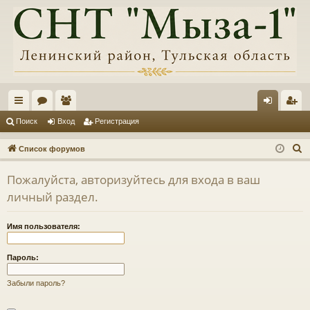
с
ор
ол
хо
ег
Поиск
Вход
Регистрация
ы
ум
ьз
д
ис
П
Список форумов
лк
ы
ов
тр
о
Пожалуйста, авторизуйтесь для входа в ваш
и
и
ат
ац
личный раздел.
с
ел
ия
к
и
Имя пользователя:
Пароль:
Забыли пароль?