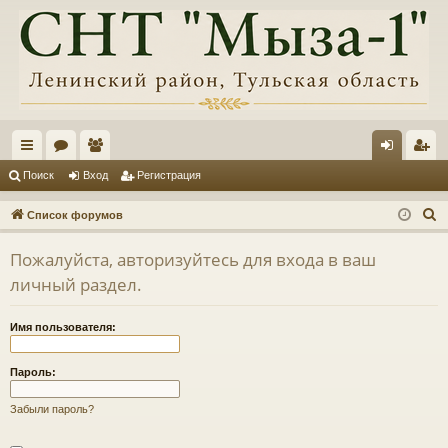
с
ор
ол
хо
ег
Поиск
Вход
Регистрация
ы
ум
ьз
д
ис
П
Список форумов
лк
ы
ов
тр
о
Пожалуйста, авторизуйтесь для входа в ваш
и
и
ат
ац
личный раздел.
с
ел
ия
к
и
Имя пользователя:
Пароль:
Забыли пароль?