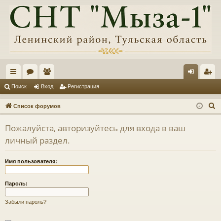
с
ор
ол
хо
ег
Поиск
Вход
Регистрация
ы
ум
ьз
д
ис
П
Список форумов
лк
ы
ов
тр
о
Пожалуйста, авторизуйтесь для входа в ваш
и
и
ат
ац
личный раздел.
с
ел
ия
к
и
Имя пользователя:
Пароль:
Забыли пароль?