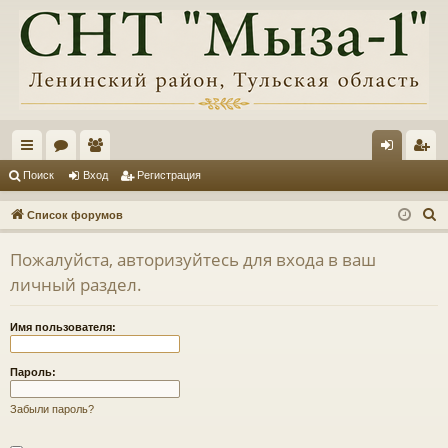
с
ор
ол
хо
ег
Поиск
Вход
Регистрация
ы
ум
ьз
д
ис
П
Список форумов
лк
ы
ов
тр
о
Пожалуйста, авторизуйтесь для входа в ваш
и
и
ат
ац
личный раздел.
с
ел
ия
к
и
Имя пользователя:
Пароль:
Забыли пароль?