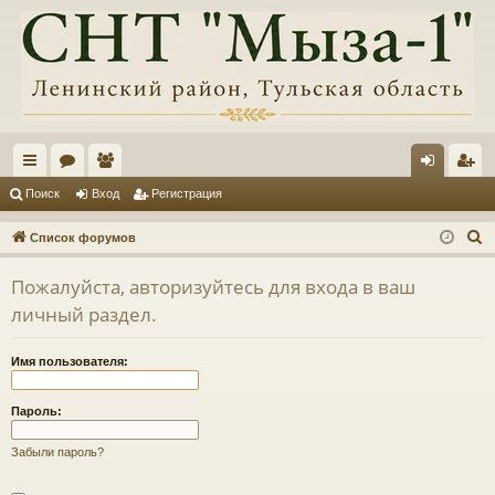
с
ор
ол
хо
ег
Поиск
Вход
Регистрация
ы
ум
ьз
д
ис
П
Список форумов
лк
ы
ов
тр
о
Пожалуйста, авторизуйтесь для входа в ваш
и
и
ат
ац
личный раздел.
с
ел
ия
к
и
Имя пользователя:
Пароль:
Забыли пароль?