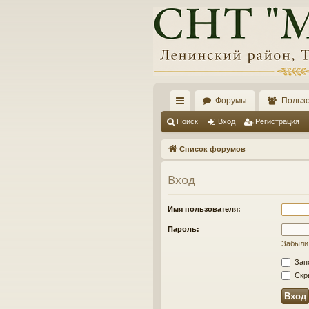
Форумы
Польз
с
Поиск
Вход
Регистрация
ы
Список форумов
лк
Вход
и
Имя пользователя:
Пароль:
Забыли
Зап
Скры