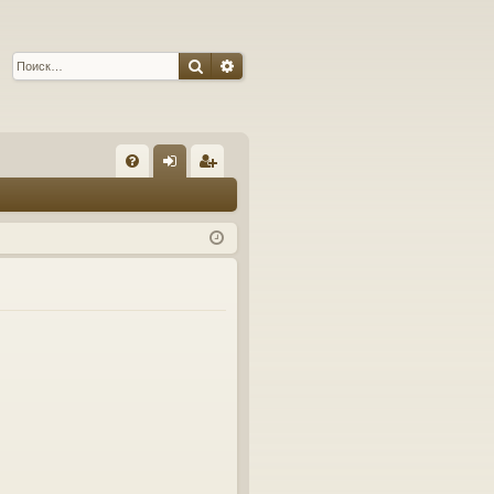
Поиск
Расширенный поиск
С
FA
хо
ег
Q
д
ис
тр
ац
ия