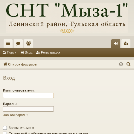
с
ор
ол
хо
ег
Поиск
Вход
Регистрация
ы
ум
ьз
д
ис
П
Список форумов
лк
ы
ов
тр
о
Вход
и
и
ат
ац
с
ел
ия
Имя пользователя:
к
и
Пароль:
Забыли пароль?
Запомнить меня
Скрыть моё пребывание на конференции в этот раз