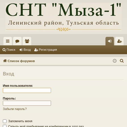
с
ор
ол
хо
ег
Поиск
Вход
Регистрация
ы
ум
ьз
д
ис
П
Список форумов
лк
ы
ов
тр
о
Вход
и
и
ат
ац
с
ел
ия
Имя пользователя:
к
и
Пароль:
Забыли пароль?
Запомнить меня
Скрыть моё пребывание на конференции в этот раз