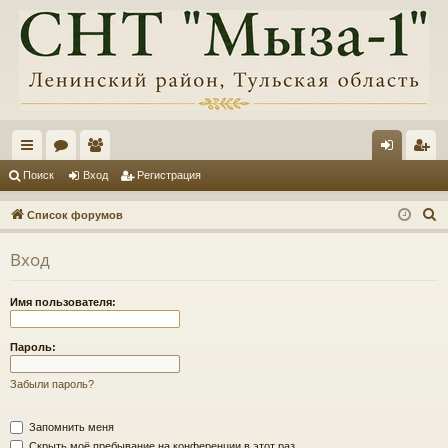
с
ор
ол
хо
ег
Поиск
Вход
Регистрация
ы
ум
ьз
д
ис
П
Список форумов
лк
ы
ов
тр
о
Вход
и
и
ат
ац
с
ел
ия
Имя пользователя:
к
и
Пароль:
Забыли пароль?
Запомнить меня
Скрыть моё пребывание на конференции в этот раз