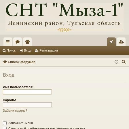
с
ор
ол
хо
ег
Поиск
Вход
Регистрация
ы
ум
ьз
д
ис
П
Список форумов
лк
ы
ов
тр
о
Вход
и
и
ат
ац
с
ел
ия
Имя пользователя:
к
и
Пароль:
Забыли пароль?
Запомнить меня
Скрыть моё пребывание на конференции в этот раз