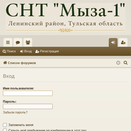
с
ор
ол
хо
ег
Поиск
Вход
Регистрация
ы
ум
ьз
д
ис
П
Список форумов
лк
ы
ов
тр
о
Вход
и
и
ат
ац
с
ел
ия
Имя пользователя:
к
и
Пароль:
Забыли пароль?
Запомнить меня
Скрыть моё пребывание на конференции в этот раз