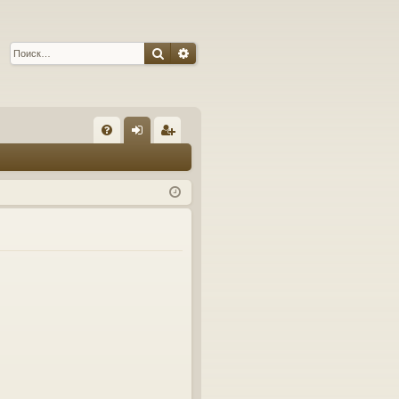
Поиск
Расширенный поиск
С
FA
хо
ег
Q
д
ис
тр
ац
ия