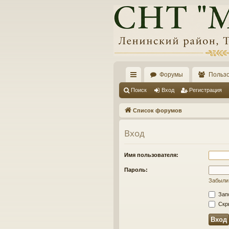
Форумы
Польз
с
Поиск
Вход
Регистрация
ы
Список форумов
лк
Вход
и
Имя пользователя:
Пароль:
Забыли
Зап
Скры