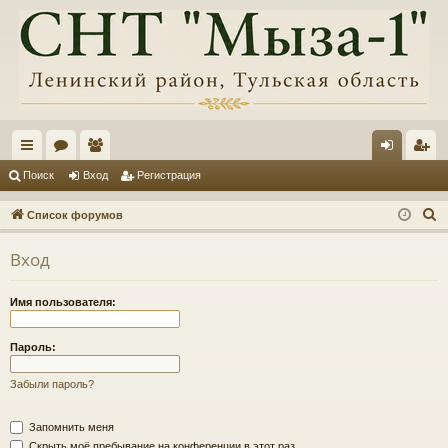
с
ор
ол
хо
ег
Поиск
Вход
Регистрация
ы
ум
ьз
д
ис
П
Список форумов
лк
ы
ов
тр
о
Вход
и
и
ат
ац
с
ел
ия
Имя пользователя:
к
и
Пароль:
Забыли пароль?
Запомнить меня
Скрыть моё пребывание на конференции в этот раз