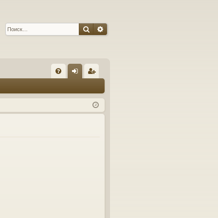
Поиск
Расширенный поиск
С
FA
хо
ег
Q
д
ис
тр
ац
ия