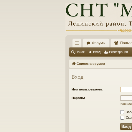
Форумы
Польз
с
Поиск
Вход
Регистрация
ы
Список форумов
лк
Вход
и
Имя пользователя:
Пароль:
Забыли
Зап
Скры