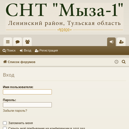
с
ор
ол
хо
ег
Поиск
Вход
Регистрация
ы
ум
ьз
д
ис
П
Список форумов
лк
ы
ов
тр
о
Вход
и
и
ат
ац
с
ел
ия
Имя пользователя:
к
и
Пароль:
Забыли пароль?
Запомнить меня
Скрыть моё пребывание на конференции в этот раз