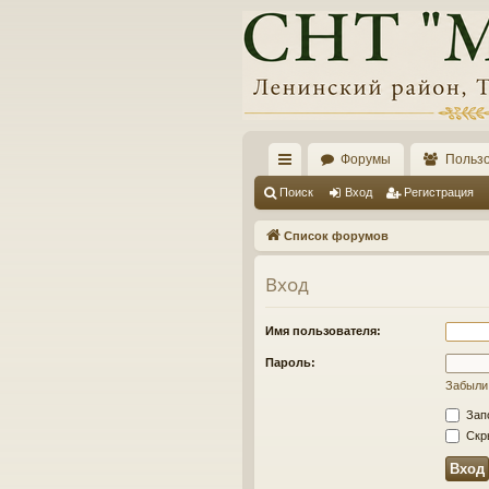
Форумы
Польз
с
Поиск
Вход
Регистрация
ы
Список форумов
лк
Вход
и
Имя пользователя:
Пароль:
Забыли
Зап
Скры