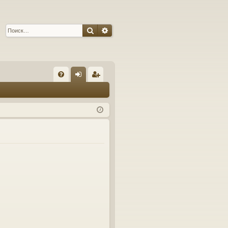
Поиск
Расширенный поиск
С
FA
хо
ег
Q
д
ис
тр
ац
ия