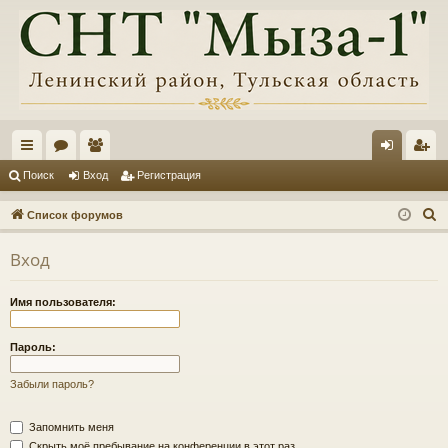
с
ор
ол
хо
ег
Поиск
Вход
Регистрация
ы
ум
ьз
д
ис
П
Список форумов
лк
ы
ов
тр
о
Вход
и
и
ат
ац
с
ел
ия
Имя пользователя:
к
и
Пароль:
Забыли пароль?
Запомнить меня
Скрыть моё пребывание на конференции в этот раз