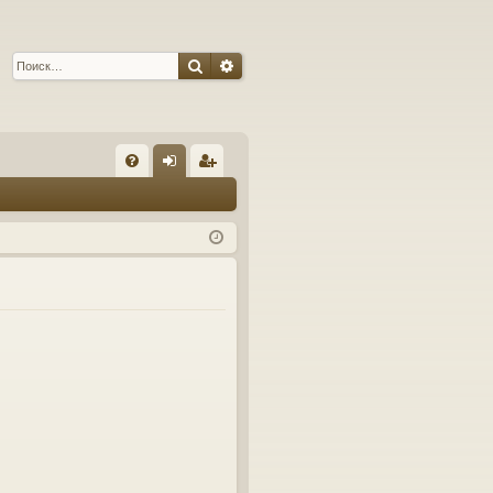
Поиск
Расширенный поиск
С
FA
хо
ег
Q
д
ис
тр
ац
ия