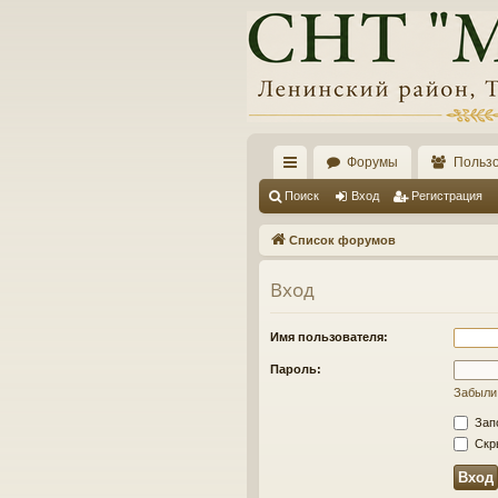
Форумы
Польз
с
Поиск
Вход
Регистрация
ы
Список форумов
лк
Вход
и
Имя пользователя:
Пароль:
Забыли
Зап
Скры