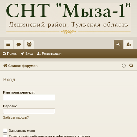
с
ор
ол
хо
ег
Поиск
Вход
Регистрация
ы
ум
ьз
д
ис
П
Список форумов
лк
ы
ов
тр
о
Вход
и
и
ат
ац
с
ел
ия
Имя пользователя:
к
и
Пароль:
Забыли пароль?
Запомнить меня
Скрыть моё пребывание на конференции в этот раз