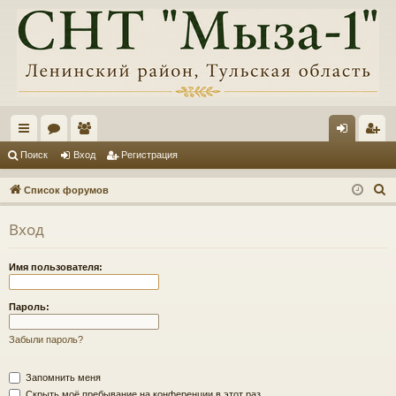
с
ор
ол
хо
ег
Поиск
Вход
Регистрация
ы
ум
ьз
д
ис
П
Список форумов
лк
ы
ов
тр
о
Вход
и
и
ат
ац
с
ел
ия
Имя пользователя:
к
и
Пароль:
Забыли пароль?
Запомнить меня
Скрыть моё пребывание на конференции в этот раз